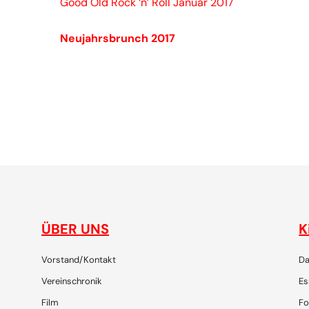
Good Old Rock ‘n’ Roll Januar 2017
Neujahrsbrunch 2017
gemeinsam plaudern, entdecken, reisen, lachen, feiern
ÜBER UNS
K
Vorstand/Kontakt
Da
Vereinschronik
Es
Film
Fo