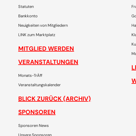
Statuten
Fr
Bankkonto
Go
Neuigkeiten von Mitgliedern
Ha
LINK zum Marktplatz
Kl
Ku
MITGLIED WERDEN
Ma
VERANSTALTUNGEN
L
Monats-TrÄff
W
Veranstaltungskalender
BLICK ZURÜCK (ARCHIV)
SPONSOREN
Sponsoren News
Unsere Sponsoren