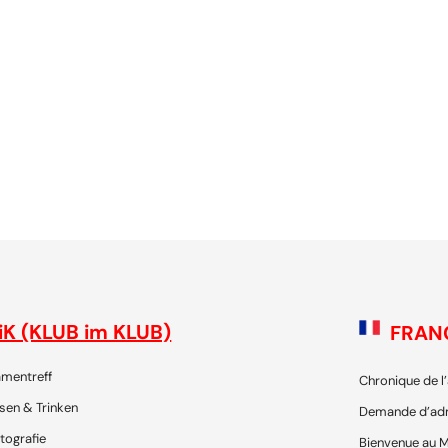
 - die Plattform für SchweizerInnen und ihre Freunde, um gemei
iK (KLUB im KLUB)
FRAN
mentreff
Chronique de l
sen & Trinken
Demande d’ad
tografie
Bienvenue au M