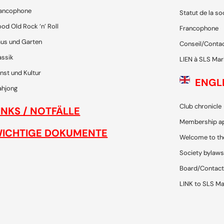
ancophone
Statut de la so
od Old Rock ‘n’ Roll
Francophone
us und Garten
Conseil/Conta
assik
LIEN à SLS Mar
nst und Kultur
ENGL
hjong
Club chronicle
INKS / NOTFÄLLE
Membership ap
ICHTIGE DOKUMENTE
Welcome to th
Society bylaws
Board/Contact
LINK to SLS Ma