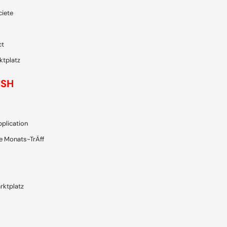
ciete
ct
ktplatz
ISH
plication
e Monats-TrÄff
rktplatz