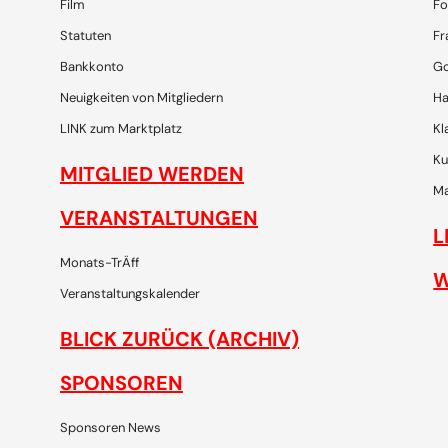
Film
Fo
Statuten
Fr
Bankkonto
Go
Neuigkeiten von Mitgliedern
Ha
LINK zum Marktplatz
Kl
Ku
MITGLIED WERDEN
Ma
VERANSTALTUNGEN
L
Monats-TrÄff
W
Veranstaltungskalender
BLICK ZURÜCK (ARCHIV)
SPONSOREN
Sponsoren News