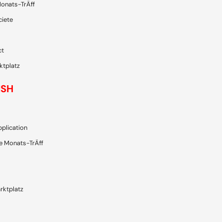
onats-TrÄff
ciete
ct
ktplatz
ISH
plication
e Monats-TrÄff
rktplatz