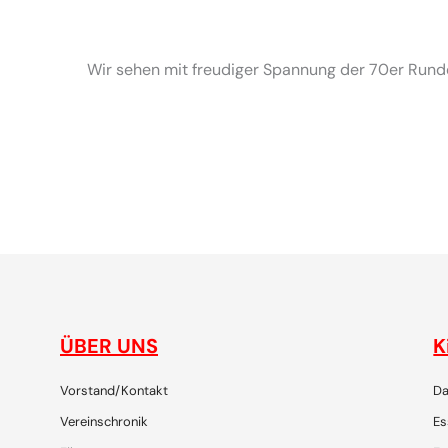
Wir sehen mit freudiger Spannung der 70er Rund
gemeinsam plaudern, entdecken, reisen, lachen, feiern
ÜBER UNS
K
Vorstand/Kontakt
Da
Vereinschronik
Es