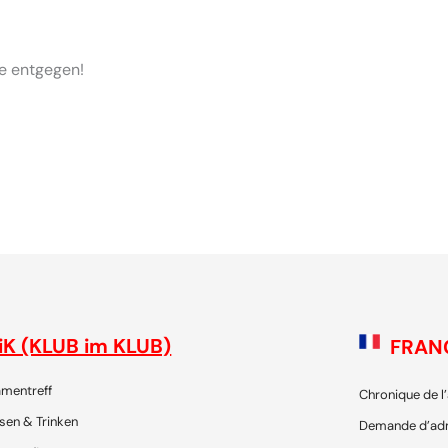
e entgegen!
 - die Plattform für SchweizerInnen und ihre Freunde, um gemei
iK (KLUB im KLUB)
FRAN
mentreff
Chronique de l
sen & Trinken
Demande d’ad