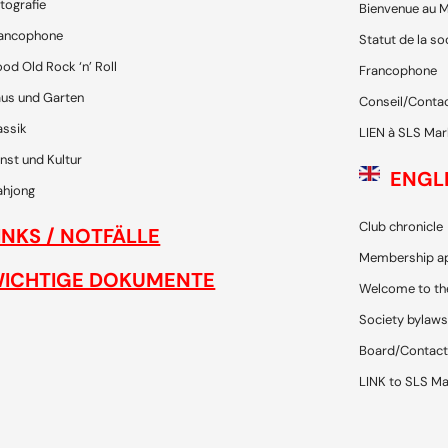
tografie
Bienvenue au M
ancophone
Statut de la so
od Old Rock ‘n’ Roll
Francophone
us und Garten
Conseil/Conta
assik
LIEN à SLS Mar
nst und Kultur
ENGL
hjong
Club chronicle
INKS / NOTFÄLLE
Membership ap
ICHTIGE DOKUMENTE
Welcome to th
Society bylaws
Board/Contact
LINK to SLS Ma