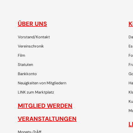
ÜBER UNS
K
Vorstand/Kontakt
Da
Vereinschronik
Es
Film
Fo
Statuten
Fr
Bankkonto
Go
Neuigkeiten von Mitgliedern
Ha
LINK zum Marktplatz
Kl
Ku
MITGLIED WERDEN
Ma
VERANSTALTUNGEN
L
Monats-TrÄff