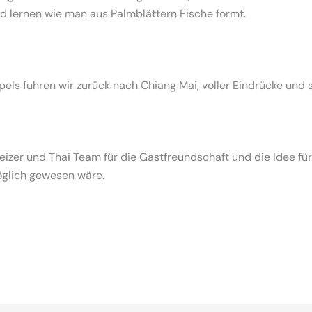
und lernen wie man aus Palmblättern Fische formt.
s fuhren wir zurück nach Chiang Mai, voller Eindrücke und
zer und Thai Team für die Gastfreundschaft und die Idee für e
möglich gewesen wäre.
 - die Plattform für SchweizerInnen und ihre Freunde, um gemei