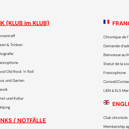
iK (KLUB im KLUB)
FRAN
mentreff
Chronique de l
sen & Trinken
Demande d’ad
tografie
Bienvenue au M
ancophone
Statut de la so
od Old Rock ‘n’ Roll
Francophone
us und Garten
Conseil/Conta
assik
LIEN à SLS Mar
nst und Kultur
ENGL
hjong
Club chronicle
INKS / NOTFÄLLE
Membership ap