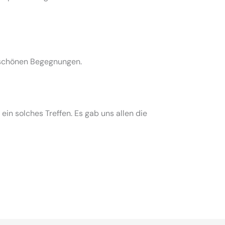
 schönen Begegnungen.
in solches Treffen. Es gab uns allen die
nsam Chiang Mai zu erleben
meeting, disco