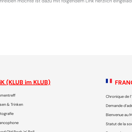
schreiben möchte ist dazu mit folgendem Link herzlich eingela
 - die Plattform für SchweizerInnen und ihre Freunde, um gemei
iK (KLUB im KLUB)
FRAN
mentreff
Chronique de l
sen & Trinken
Demande d’ad
tografie
Bienvenue au M
ancophone
Statut de la so
od Old Rock ‘n’ Roll