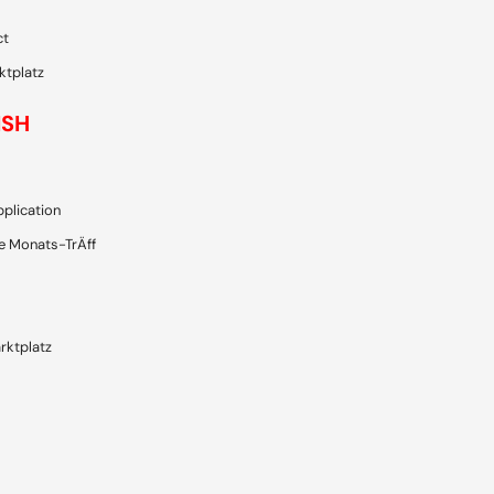
ct
ktplatz
ISH
plication
e Monats-TrÄff
rktplatz