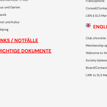
Francophone
us und Garten
Conseil/Conta
assik
LIEN à SLS Mar
nst und Kultur
ENGL
hjong
Club chronicle
INKS / NOTFÄLLE
Membership ap
ICHTIGE DOKUMENTE
Welcome to th
Society bylaws
Board/Contact
LINK to SLS Ma