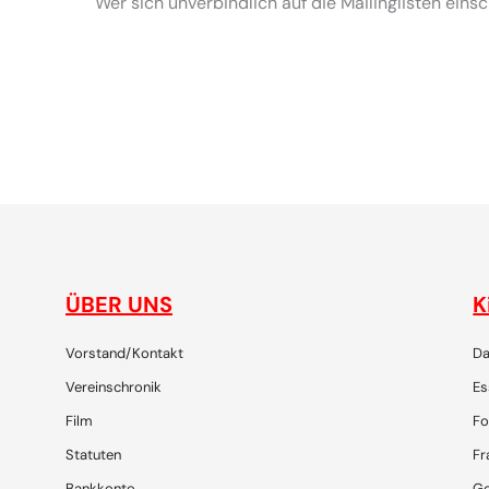
Wer sich unverbindlich auf die Mailinglisten ein
gemeinsam plaudern, entdecken, reisen, lachen, feiern
ÜBER UNS
K
Vorstand/Kontakt
Da
Vereinschronik
Es
Film
Fo
Statuten
Fr
Bankkonto
Go