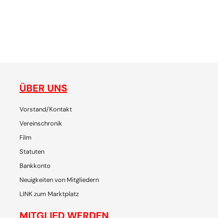
ne
gemeinsam plaudern, entdecken, reisen, lachen, feiern - die
de
Plattform für SchweizerInnen und ihre Freunde, um
p
gemeinsam Chiang Mai zu erleben
ÜBER UNS
Vorstand/Kontakt
Vereinschronik
Film
Statuten
Bankkonto
Neuigkeiten von Mitgliedern
LINK zum Marktplatz
MITGLIED WERDEN