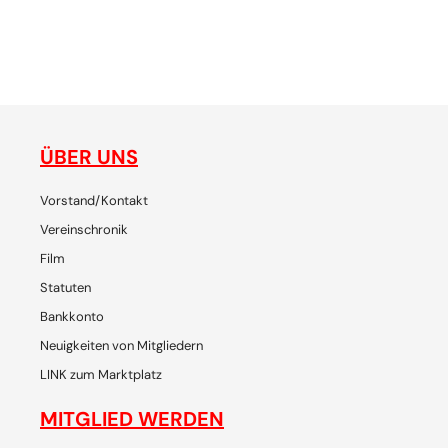
ne
gemeinsam plaudern, entdecken, reisen, lachen, feiern - die
de
Plattform für SchweizerInnen und ihre Freunde, um
p
gemeinsam Chiang Mai zu erleben
ÜBER UNS
Vorstand/Kontakt
Vereinschronik
Film
Statuten
Bankkonto
Neuigkeiten von Mitgliedern
LINK zum Marktplatz
MITGLIED WERDEN