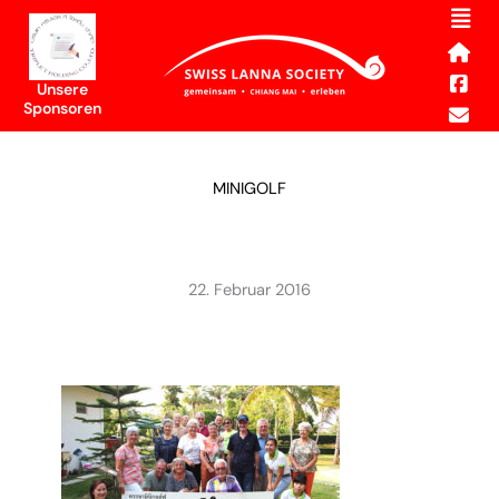
Men
Skip
to
content
Unsere
Sponsoren
MINIGOLF
22. Februar 2016