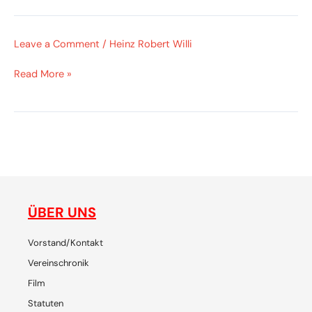
Leave a Comment
/
Heinz Robert Willi
Read More »
ne
gemeinsam plaudern, entdecken, reisen, lachen, feiern - die
de
Plattform für SchweizerInnen und ihre Freunde, um
p
gemeinsam Chiang Mai zu erleben
ÜBER UNS
Vorstand/Kontakt
Vereinschronik
Film
Statuten