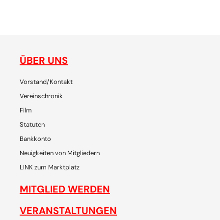
ne
gemeinsam plaudern, entdecken, reisen, lachen, feiern - die
de
Plattform für SchweizerInnen und ihre Freunde, um
p
gemeinsam Chiang Mai zu erleben
ÜBER UNS
Vorstand/Kontakt
Vereinschronik
Film
Statuten
Bankkonto
Neuigkeiten von Mitgliedern
LINK zum Marktplatz
MITGLIED WERDEN
VERANSTALTUNGEN