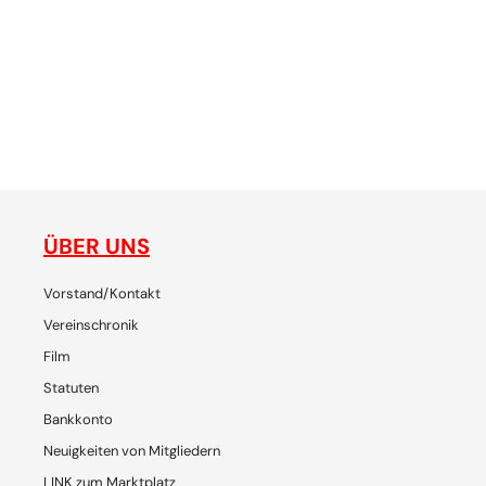
ne
gemeinsam plaudern, entdecken, reisen, lachen, feiern - die
de
Plattform für SchweizerInnen und ihre Freunde, um
p
gemeinsam Chiang Mai zu erleben
ÜBER UNS
Vorstand/Kontakt
Vereinschronik
Film
Statuten
Bankkonto
Neuigkeiten von Mitgliedern
LINK zum Marktplatz