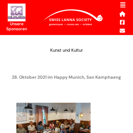
Men
Skip
to
content
Unsere
Sponsoren
Kunst und Kultur
28. Oktober 2021 im Happy Munich, San Kamphaeng