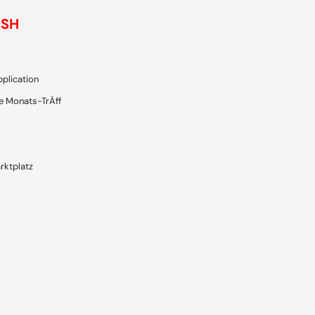
ISH
plication
e Monats-TrÄff
rktplatz