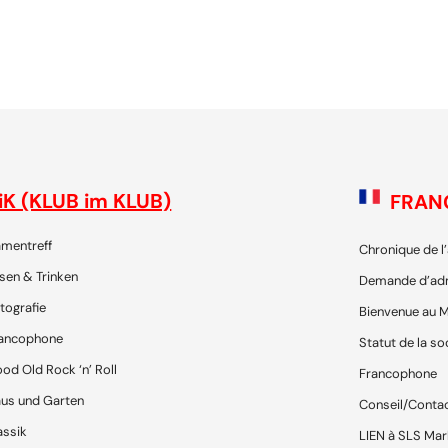
 - die Plattform für SchweizerInnen und ihre Freunde, um gemei
iK (KLUB im KLUB)
FRAN
mentreff
Chronique de l
sen & Trinken
Demande d’ad
tografie
Bienvenue au M
ancophone
Statut de la so
od Old Rock ‘n’ Roll
Francophone
us und Garten
Conseil/Conta
assik
LIEN à SLS Mar