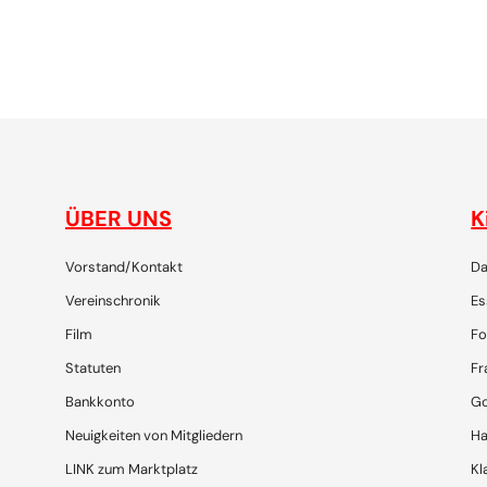
gemeinsam plaudern, entdecken, reisen, lachen, feiern
ÜBER UNS
K
Vorstand/Kontakt
Da
Vereinschronik
Es
Film
Fo
Statuten
Fr
Bankkonto
Go
Neuigkeiten von Mitgliedern
Ha
LINK zum Marktplatz
Kl