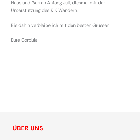
Haus und Garten Anfang Juli, diesmal mit der
Unterstützung des KIK Wandern.
Bis dahin verbleibe ich mit den besten Grüssen
Eure Cordula
ne
gemeinsam plaudern, entdecken, reisen, lachen, feiern - die
de
Plattform für SchweizerInnen und ihre Freunde, um
p
gemeinsam Chiang Mai zu erleben
ÜBER UNS