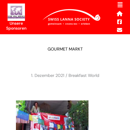
Men
Skip
to
content
Unsere
Sponsoren
GOURMET MARKT
1. Dezember 2021 / Breakfast World