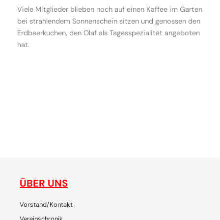
Viele Mitglieder blieben noch auf einen Kaffee im Garten
bei strahlendem Sonnenschein sitzen und genossen den
Erdbeerkuchen, den Olaf als Tagesspezialität angeboten
hat.
ne
gemeinsam plaudern, entdecken, reisen, lachen, feiern - die
de
Plattform für SchweizerInnen und ihre Freunde, um
p
gemeinsam Chiang Mai zu erleben
ÜBER UNS
Vorstand/Kontakt
Vereinschronik