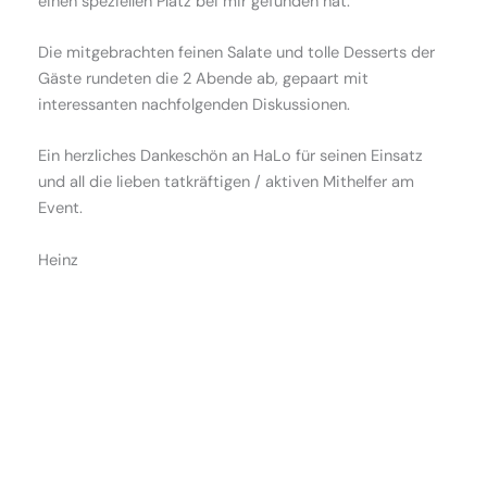
einen speziellen Platz bei mir gefunden hat.
Die mitgebrachten feinen Salate und tolle Desserts der
Gäste rundeten die 2 Abende ab, gepaart mit
interessanten nachfolgenden Diskussionen.
Ein herzliches Dankeschön an HaLo für seinen Einsatz
und all die lieben tatkräftigen / aktiven Mithelfer am
Event.
Heinz
ne
gemeinsam plaudern, entdecken, reisen, lachen, feiern - die
de
Plattform für SchweizerInnen und ihre Freunde, um
p
gemeinsam Chiang Mai zu erleben