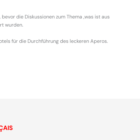
, bevor die Diskussionen zum Thema ‚was ist aus
rt wurden.
tels für die Durchführung des leckeren Aperos.
nsam Chiang Mai zu erleben
meeting, disco
ÇAIS