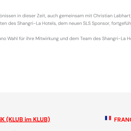
bnissen in dieser Zeit, auch gemeinsam mit Christian Labhart
en des Shangri-La Hotels, dem neuen SLS Sponsor, fortgefüh
runo Wahl für ihre Mitwirkung und dem Team des Shangri-La Ho
 - die Plattform für SchweizerInnen und ihre Freunde, um gemei
iK (KLUB im KLUB)
FRAN