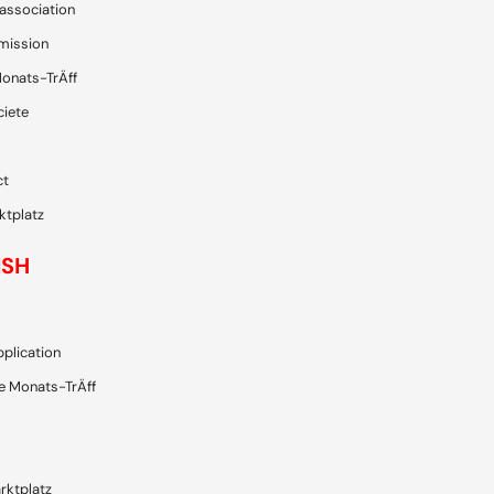
’association
mission
onats-TrÄff
ciete
ct
ktplatz
ISH
plication
e Monats-TrÄff
rktplatz