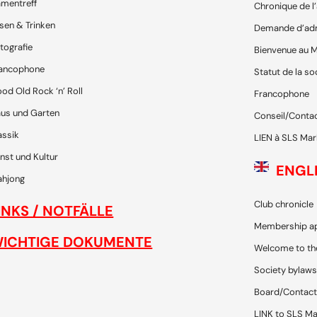
mentreff
Chronique de l
sen & Trinken
Demande d’ad
tografie
Bienvenue au M
ancophone
Statut de la so
od Old Rock ‘n’ Roll
Francophone
us und Garten
Conseil/Conta
assik
LIEN à SLS Mar
nst und Kultur
ENGL
hjong
Club chronicle
INKS / NOTFÄLLE
Membership ap
ICHTIGE DOKUMENTE
Welcome to th
Society bylaws
Board/Contact
LINK to SLS Ma