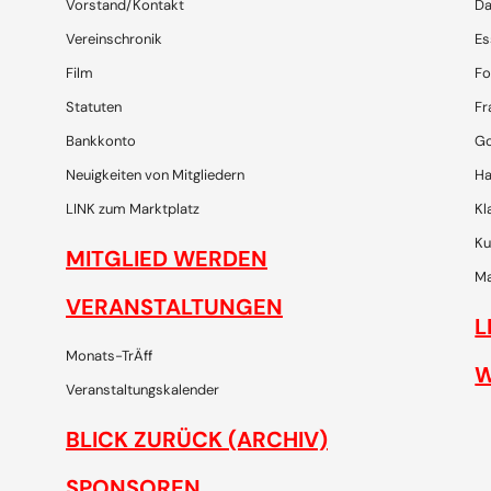
Vorstand/Kontakt
Da
Vereinschronik
Es
Film
Fo
Statuten
Fr
Bankkonto
Go
Neuigkeiten von Mitgliedern
Ha
LINK zum Marktplatz
Kl
Ku
MITGLIED WERDEN
Ma
VERANSTALTUNGEN
L
Monats-TrÄff
W
Veranstaltungskalender
BLICK ZURÜCK (ARCHIV)
SPONSOREN