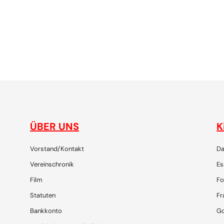
gemeinsam plaudern, entdecken, reisen, lachen, feiern
ÜBER UNS
K
Vorstand/Kontakt
Da
Vereinschronik
Es
Film
Fo
Statuten
Fr
Bankkonto
Go