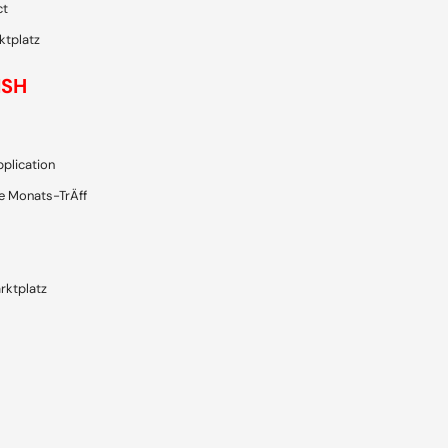
ct
ktplatz
ISH
plication
e Monats-TrÄff
rktplatz