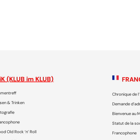
 - die Plattform für SchweizerInnen und ihre Freunde, um gemei
iK (KLUB im KLUB)
FRAN
mentreff
Chronique de l
sen & Trinken
Demande d’ad
tografie
Bienvenue au M
ancophone
Statut de la so
od Old Rock ‘n’ Roll
Francophone