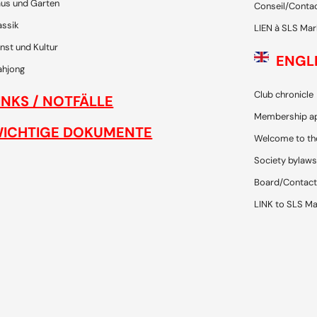
us und Garten
Conseil/Conta
assik
LIEN à SLS Mar
nst und Kultur
ENGL
hjong
Club chronicle
INKS / NOTFÄLLE
Membership ap
ICHTIGE DOKUMENTE
Welcome to th
Society bylaws
Board/Contact
LINK to SLS Ma