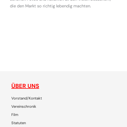
die den Markt so richtig lebendig machten.
ne
gemeinsam plaudern, entdecken, reisen, lachen, feiern - die
de
Plattform für SchweizerInnen und ihre Freunde, um
p
gemeinsam Chiang Mai zu erleben
ÜBER UNS
Vorstand/Kontakt
Vereinschronik
Film
Statuten