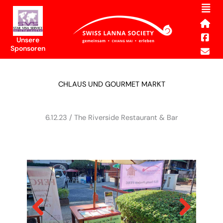
Men
Skip
to
content
Unsere
Sponsoren
CHLAUS UND GOURMET MARKT
6.12.23 / The Riverside Restaurant & Bar