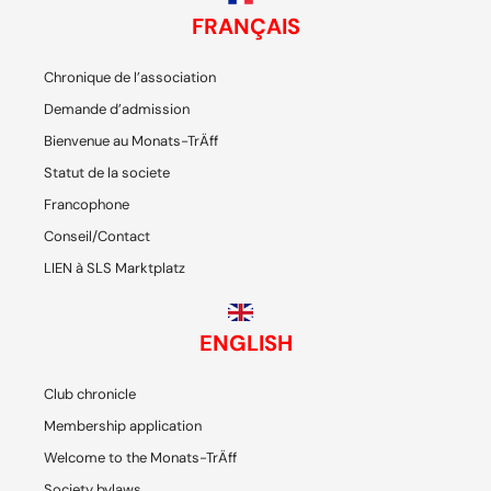
FRANÇAIS
Chronique de l’association
Demande d’admission
Bienvenue au Monats-TrÄff
Statut de la societe
Francophone
Conseil/Contact
LIEN à SLS Marktplatz
ENGLISH
Club chronicle
Membership application
Welcome to the Monats-TrÄff
Society bylaws